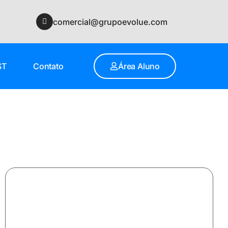
comercial@grupoevolue.com
ST
Contato
Área Aluno