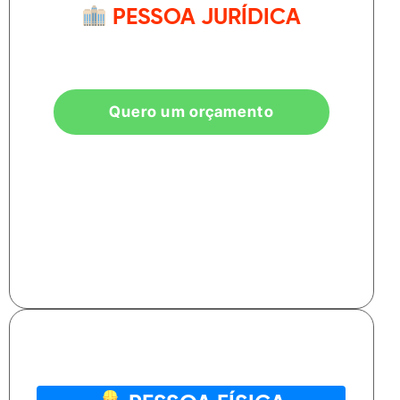
PESSOA JURÍDICA
Empresas pagam menos:
aproveite
descontos progressivos.
Quero um orçamento
🧭 Modalidades disponíveis para sua empresa:
📍 Presencial | 💻 Misto | 🌐 100% Online