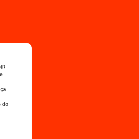
 NR
e
e
nça
.
e do