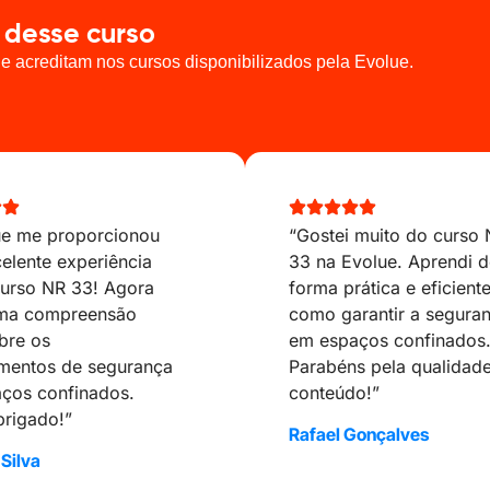
 desse curso
e acreditam nos cursos disponibilizados pela Evolue.
ue me proporcionou
“Gostei muito do curso
elente experiência
33 na Evolue. Aprendi d
urso NR 33! Agora
forma prática e eficient
uma compreensão
como garantir a segura
bre os
em espaços confinados
mentos de segurança
Parabéns pela qualidad
ços confinados.
conteúdo!”
brigado!”
Rafael Gonçalves
Silva