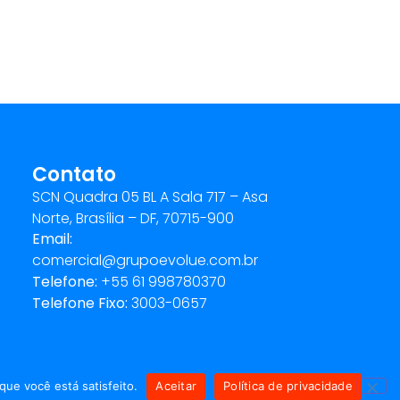
Contato
SCN Quadra 05 BL A Sala 717 – Asa
Norte, Brasília – DF, 70715-900
Email:
comercial@grupoevolue.com.br
Telefone:
+55 61 998780370
Telefone Fixo:
3003-0657
que você está satisfeito.
Aceitar
Política de privacidade
e​