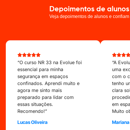
Depoimentos de alunos
Veja depoimentos de alunos e confiam 
“O curso NR 33 na Evolue foi
“A Evol
essencial para minha
uma exc
segurança em espaços
com o c
confinados. Aprendi muito e
tenho 
agora me sinto mais
clara so
preparado para lidar com
procedi
essas situações.
em espa
Recomendo!”
Muito o
Lucas Oliveira
Mariana 