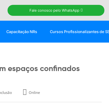
Fale conosco pelo WhatsApp
Capacitação NRs
Cursos Profissionalizantes de S
em espaços confinados
nclusão
Online