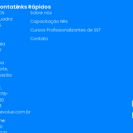
ontato
Links Rápidos
CN
Sobre nós
uadra
Capacitação NRs
5
Cursos Profissionalizantes de SST
L
Contato
ala
7
sa
rte,
asília
,
0715-
00
:
evolue.com.br
ne:
61