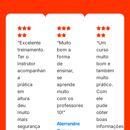
“Excelente
“Muito
“Um
treinamento.
bom a
curso
Ter o
forma
muito
instrutor
de
bom e
acompanhando
ensinar,
também
a
se
muito
prática
aprende
prático.
em
muito
Com
altura
com os
ele
deu
professores
pude
muito
10!”
obter
mais
boas
Alerrandre
segurança
informações