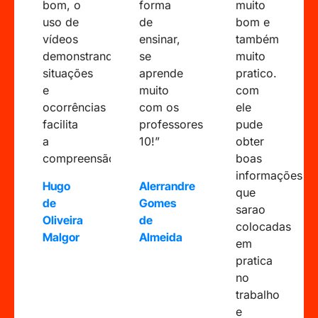
bom, o
forma
muito
uso de
de
bom e
vídeos
ensinar,
também
demonstrando
se
muito
situações
aprende
pratico.
e
muito
com
ocorrências
com os
ele
facilita
professores
pude
a
10!”
obter
compreensão!.”
boas
informações
Hugo
Alerrandre
que
de
Gomes
sarao
Oliveira
de
colocadas
Malgor
Almeida
em
pratica
no
trabalho
e