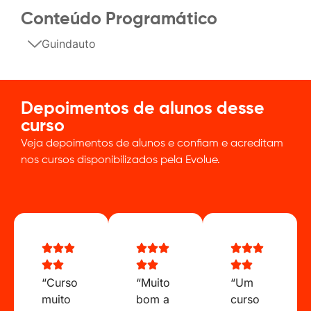
Conteúdo Programático
Guindauto
Depoimentos de alunos desse
curso
Veja depoimentos de alunos e confiam e acreditam
nos cursos disponibilizados pela Evolue.
“Curso
“Muito
“Um
muito
bom a
curso