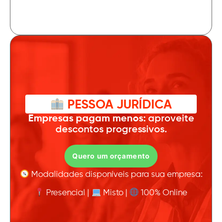
PESSOA JURÍDICA
Empresas pagam menos:
aproveite
descontos progressivos.
Quero um orçamento
Modalidades disponíveis para sua empresa:
Presencial |
Misto |
100% Online