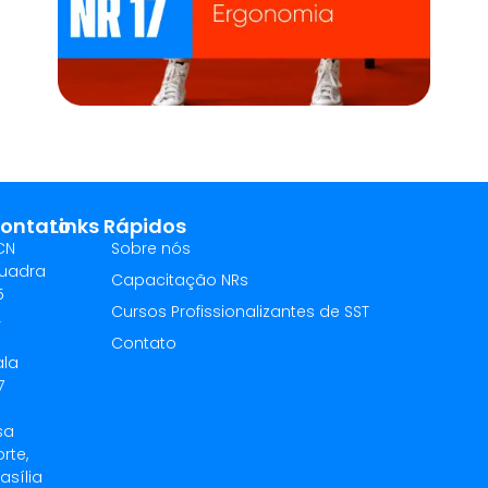
ontato
Links Rápidos
CN
Sobre nós
uadra
Capacitação NRs
5
Cursos Profissionalizantes de SST
L
Contato
ala
7
sa
rte,
asília